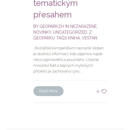
tematickým
přesahem
BY
GEOPARKZH
IN
NEZAŘAZENÉ
,
NOVINKY
,
UNCATEGORIZED
,
Z
GEOPARKU
TAGS
KNIHA
,
VESTAN
„Rozsáhlé kompendium nazvané Vestan
je studnicí informací, kde zájemce najde
něco zajímavého a poučného. Úžasné
množství fakt a bájných mytických
příběhů je zachováno i pro...
Read More
0