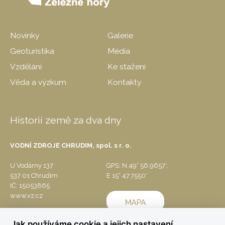
Novinky
Galerie
Geoturistika
Média
Vzdělání
Ke stažení
Věda a výzkum
Kontakty
Historií země za dva dny
VODNÍ ZDROJE CHRUDIM, spol. s r. o.
U Vodárny 137
GPS: N 49° 56.9657′,
537 01 Chrudim
E 15° 47.7550′
IČ: 15053865
www.vz.cz
Jak používáme cookie a jejich nastavení