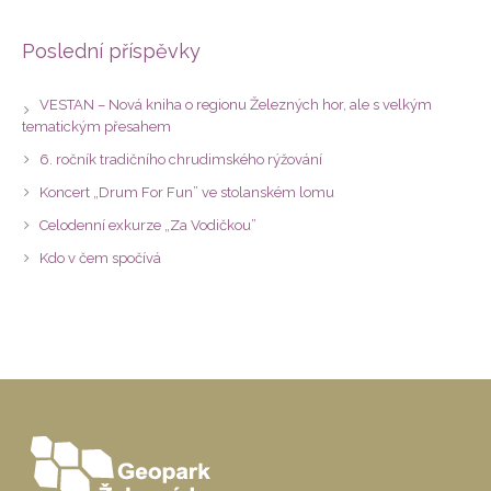
Poslední příspěvky
VESTAN – Nová kniha o regionu Železných hor, ale s velkým
tematickým přesahem
6. ročník tradičního chrudimského rýžování
Koncert „Drum For Fun” ve stolanském lomu
Celodenní exkurze „Za Vodičkou”
Kdo v čem spočívá