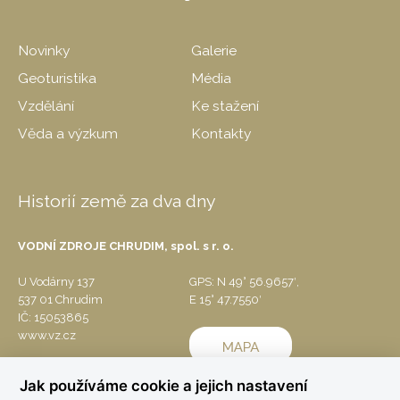
Novinky
Galerie
Geoturistika
Média
Vzdělání
Ke stažení
Věda a výzkum
Kontakty
Historií země za dva dny
VODNÍ ZDROJE CHRUDIM, spol. s r. o.
U Vodárny 137
GPS: N 49° 56.9657′,
537 01 Chrudim
E 15° 47.7550′
IČ: 15053865
www.vz.cz
Jak používáme cookie a jejich nastavení