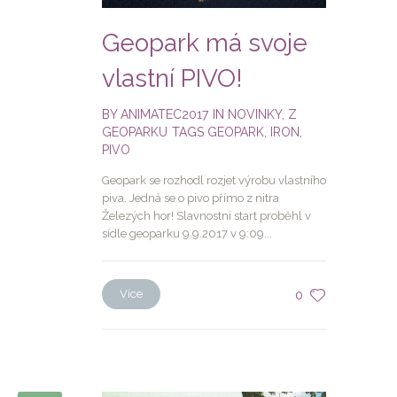
Geopark má svoje
vlastní PIVO!
BY
ANIMATEC2017
IN
NOVINKY
,
Z
GEOPARKU
TAGS
GEOPARK
,
IRON
,
PIVO
Geopark se rozhodl rozjet výrobu vlastního
piva. Jedná se o pivo přímo z nitra
Železých hor! Slavnostní start proběhl v
sídle geoparku 9.9.2017 v 9:09...
Více
0