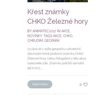
Křest známky
CHKO Železné hory
BY
ANIMATEC2017
IN
AKCE
,
NOVINKY
TAGS
AKCE
,
CHKO
,
CHRUDIM
,
GEOPARK
21.října se v sídle geoparku uskutečnil
slavnostní křest poštovní známky CHKO
Železné hory. Celou fotogalerii z této akce
naleznete zde. Známku pokřtili samotní
její tvůrci,...
Read More
0