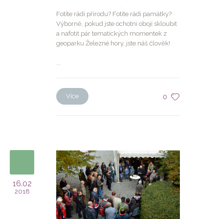
Fotíte rádi přírodu? Fotíte rádi památky?
Výborně, pokud jste ochotni obojí skloubit
a nafotit pár tematických momentek z
geoparku Železné hory, jste náš člověk!
...
Více
0
16.02
2018