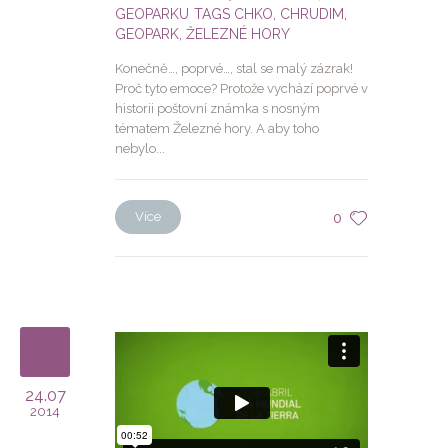
GEOPARKU
TAGS
CHKO
,
CHRUDIM
,
GEOPARK
,
ŽELEZNÉ HORY
Konečně…, poprvé…, stal se malý zázrak!
Proč tyto emoce? Protože vychází poprvé v
historii poštovní známka s nosným
tématem Železné hory. A aby toho
nebylo...
Více
0
24.07
2014