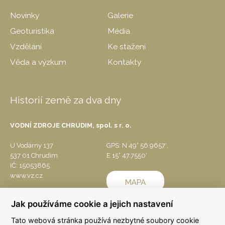
Novinky
Galerie
Geoturistika
Média
Vzdělání
Ke stažení
Věda a výzkum
Kontakty
Historií země za dva dny
VODNÍ ZDROJE CHRUDIM, spol. s r. o.
U Vodárny 137
GPS: N 49° 56.9657′,
537 01 Chrudim
E 15° 47.7550′
IČ: 15053865
www.vz.cz
Jak používáme cookie a jejich nastavení
Tato webová stránka používá nezbytné soubory cookie