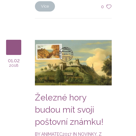
Více
0
01.02
2018
Železné hory
budou mít svoji
poštovní známku!
BY
ANIMATEC2017
IN
NOVINKY
,
Z