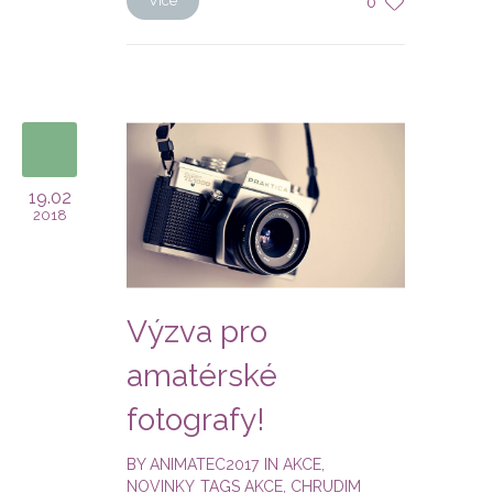
Více
0
19.02
2018
Výzva pro
amatérské
fotografy!
BY
ANIMATEC2017
IN
AKCE
,
NOVINKY
TAGS
AKCE
,
CHRUDIM