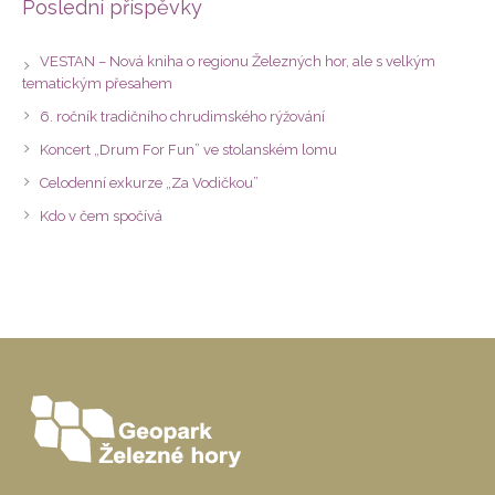
Poslední příspěvky
VESTAN – Nová kniha o regionu Železných hor, ale s velkým
tematickým přesahem
6. ročník tradičního chrudimského rýžování
Koncert „Drum For Fun” ve stolanském lomu
Celodenní exkurze „Za Vodičkou”
Kdo v čem spočívá