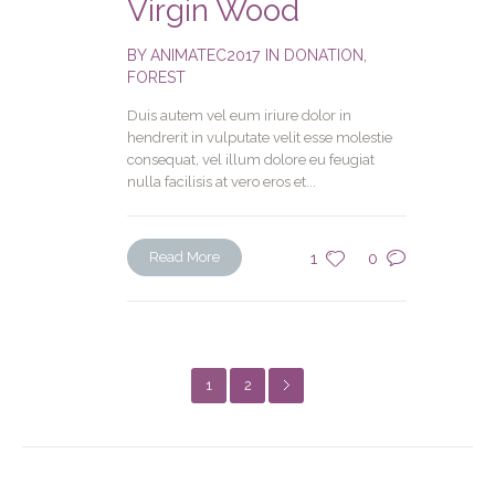
Virgin Wood
BY
ANIMATEC2017
IN
DONATION
,
FOREST
Duis autem vel eum iriure dolor in
hendrerit in vulputate velit esse molestie
consequat, vel illum dolore eu feugiat
nulla facilisis at vero eros et...
Read More
1
0
1
2