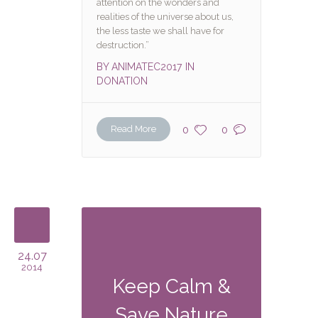
attention on the wonders and
realities of the universe about us,
the less taste we shall have for
destruction.”
BY
ANIMATEC2017
IN
DONATION
Read More
0
0
24.07
2014
Keep Calm &
Save Nature