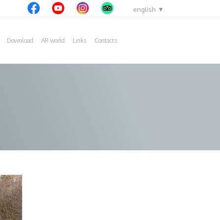
english
česky
Download
AR world
Links
Contacts