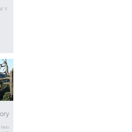
59″ E
hory
í řadu