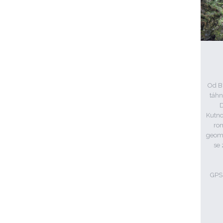
Od Bí
táhn
D
Kutno
rom
geomo
se
GPS: