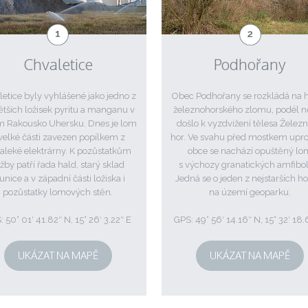
Chvaletice
Podhořany
letice byly vyhlášené jako jedno z
Obec Podhořany se rozkládá na 
ětších ložisek pyritu a manganu v
železnohorského zlomu, podél 
m Rakousko Uhersku. Dnes je lom
došlo k vyzdvižení tělesa Želez
velké části zavezen popílkem z
hor. Ve svahu před mostkem upro
aleké elektrárny. K pozůstatkům
obce se nachází opuštěný lo
žby patří řada hald, starý sklad
s výchozy granatických amfibol
nice a v západní části ložiska i
Jedná se o jeden z nejstarších h
pozůstatky lomových stěn.
na území geoparku.
 50° 01′ 41.82″ N, 15° 26′ 3.22″ E
GPS: 49° 56′ 14.16″ N, 15° 32′ 18.
UKÁZAT NA MAPĚ
UKÁZAT NA MAPĚ