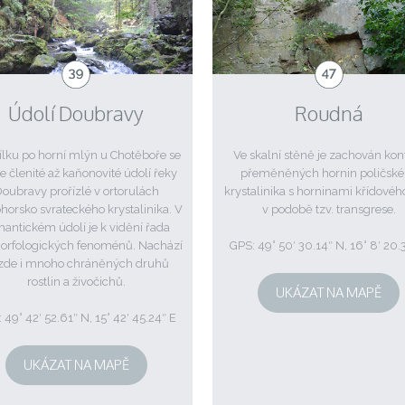
Údolí Doubravy
Roudná
lku po horní mlýn u Chotěboře se
Ve skalní stěně je zachován kon
e členité až kaňonovité údolí řeky
přeměněných hornin poličsk
oubravy prořízlé v ortorulách
krystalinika s horninami křídového
horsko svrateckého krystalinika. V
v podobě tzv. transgrese.
antickém údolí je k vidění řada
rfologických fenoménů. Nachází
GPS: 49° 50′ 30.14″ N, 16° 8′ 20.
 zde i mnoho chráněných druhů
rostlin a živočichů.
UKÁZAT NA MAPĚ
 49° 42′ 52.61″ N, 15° 42′ 45.24″ E
UKÁZAT NA MAPĚ