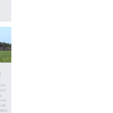
k
tvin
vých
ký
h hor
 let.
átkou.