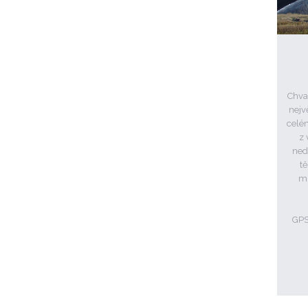
Chva
nejv
celé
z 
ned
tě
mu
GPS: