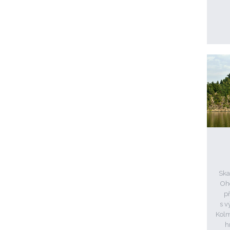
Ska
Ohe
př
s v
Kolm
h