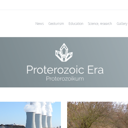
News
Geoturism
Education
Science, research
Gallery