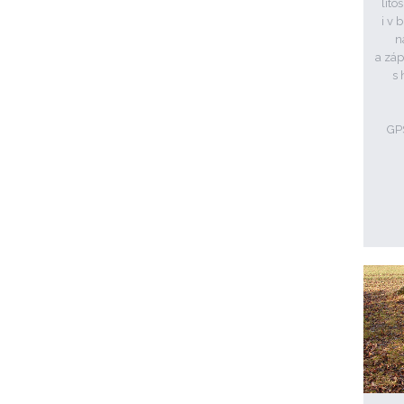
lito
i v 
n
a záp
s 
GPS