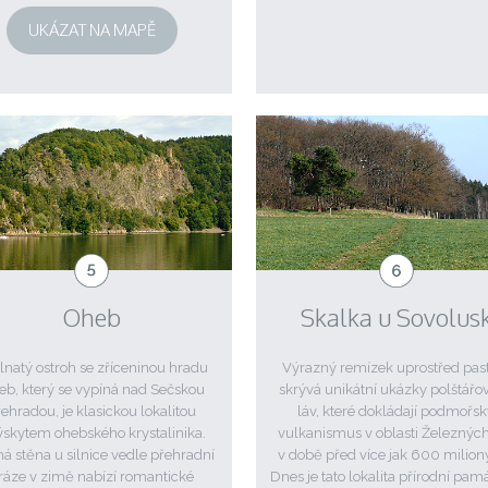
UKÁZAT NA MAPĚ
Oheb
Skalka u Sovolus
lnatý ostroh se zříceninou hradu
Výrazný remízek uprostřed pas
b, který se vypíná nad Sečskou
skrývá unikátní ukázky polštářo
ehradou, je klasickou lokalitou
láv, které dokládají podmořs
ýskytem ohebského krystalinika.
vulkanismus v oblasti Železnýc
á stěna u silnice vedle přehradní
v době před více jak 600 miliony
ráze v zimě nabízí romantické
Dnes je tato lokalita přírodní pam