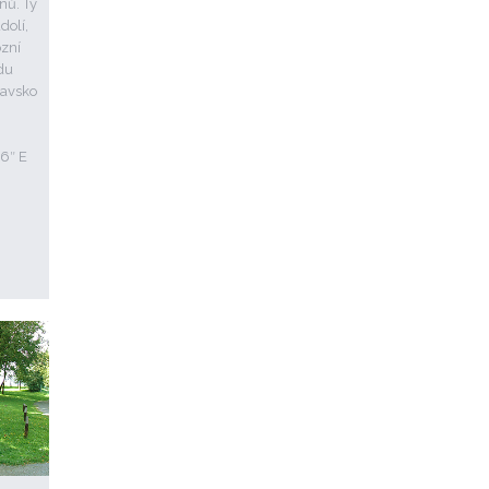
nů. Ty
dolí,
ozní
adu
lavsko
36″ E