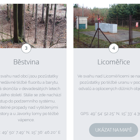
Běstvina
Licoměřice
 svahu nad obcí jsou pozůstatky
Ve svahu nad Licoměřicemi se na
nedávné těžbě fluoritu a barytu,
pozůstatky po těžbě uranu v po
á skončila v devadesátých letech
odvalů a oplocených důlních obj
lého století. Stále se zde nachází
stup do podzemního systému,
ditelné propady nad vytěženými
story a u Javorky lomy po těžbě
GPS: 49° 54′ 52.25″ N, 15° 33′ 4.3
vápence.
UKÁZAT NA MAPĚ
 49° 50′ 7.49″ N, 15° 36′ 46.20″ E