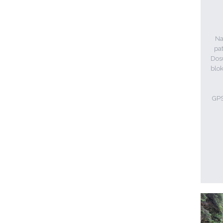
Na
pa
Dosu
blok
GPS