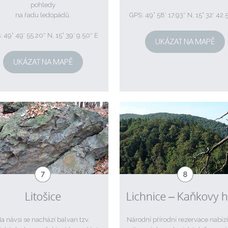
pohledy
na řadu ledopádů.
GPS: 49° 58′ 17.93″ N, 15° 32′ 42.
 49° 49′ 55.20″ N, 15° 39′ 9.50″ E
UKÁZAT NA MAPĚ
UKÁZAT NA MAPĚ
Litošice
Lichnice – Kaňkovy 
a návsi se nachází balvan tzv.
Národní přírodní rezervace nabíz