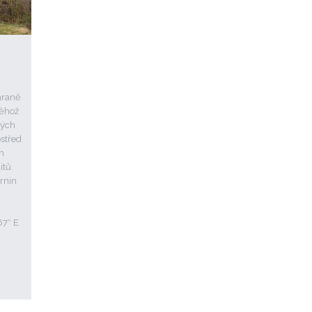
hraně
něhož
ných
střed
m
itů.
ornin
67″ E