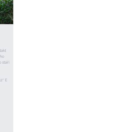
takt
ého
 stáří
32″ E