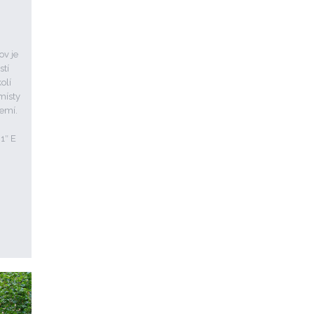
ov je
tí
olí
místy
zemí.
31″ E