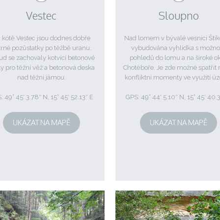
Vestec
Sloupno
 kótě Vestec jsou dodnes dobře
Nad lomem v bývalé vesnici Štik
trné pozůstatky po těžbě uranu.
vybudována vyhlídka s možnos
d se zachovaly kotvící betonové
pohledů do lomu a na široké ok
y pro těžní věž a betonová deska
Chotěboře. Je zde možné spatřit 
nad těžní jámou.
konfliktní momenty ve využití ú
: 49° 45′ 3.78″ N, 15° 45′ 52.13″ E
GPS: 49° 44′ 5.10″ N, 15° 45′ 40.
UKÁZAT NA MAPĚ
UKÁZAT NA MAPĚ