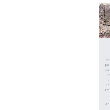
Ve
po 
kter
minu
v
vi
pro
GPS: