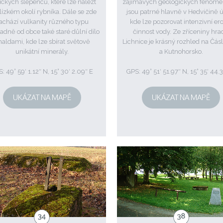
šických slepenců, které lze nalézt
zajímavých geologických fenomé
blízkém okolí rybníka. Dále se zde
jsou patrné hlavně v Hedvičině ú
achází vulkanity různého typu
kde lze pozorovat intenzivní er
adně od obce také staré důlní dílo
činnost vody. Ze zříceniny hr
haldami, kde lze sbírat světově
Lichnice je krásný rozhled na Čás
unikátní minerály.
a Kutnohorsko.
: 49° 59′ 1.12″ N, 15° 30′ 2.09″ E
GPS: 49° 51′ 51.97″ N, 15° 35′ 44.
UKÁZAT NA MAPĚ
UKÁZAT NA MAPĚ