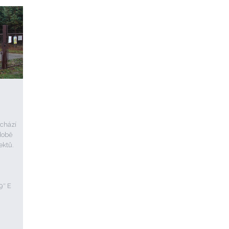
chází
době
ektů.
9″ E