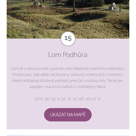
Lom Podhůra
Lom je v současnosti využíván jako deponie inertního materiálu.
Přesto jsou zde stále zachovány valouny metrových rozměrů,
které dokladují blízkost pobřeží před 90 milióny lety. Tento jev
popsán i naučnou tabulí u rozhledny Bára.
GPS: 49° 55′ 0.35″ N, 15° 46′ 48.23″ E
UKÁZAT NA MAPĚ