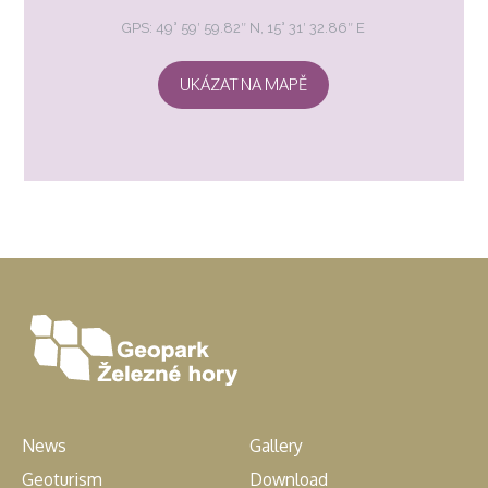
GPS: 49° 59′ 59.82″ N, 15° 31′ 32.86″ E
UKÁZAT NA MAPĚ
News
Gallery
Geoturism
Download