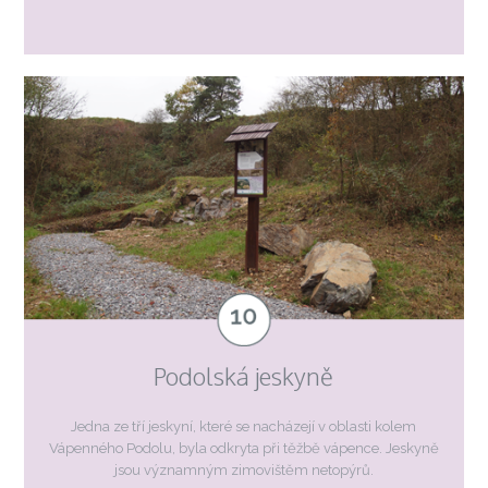
Podolská jeskyně
Jedna ze tří jeskyní, které se nacházejí v oblasti kolem
Vápenného Podolu, byla odkryta při těžbě vápence. Jeskyně
jsou významným zimovištěm netopýrů.