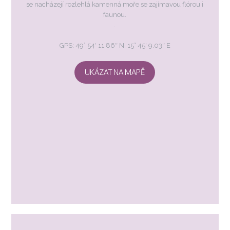
se nacházejí rozlehlá kamenná moře se zajímavou flórou i
faunou.
.
GPS: 49° 54′ 11.86″ N, 15° 45′ 9.03″ E
UKÁZAT NA MAPĚ