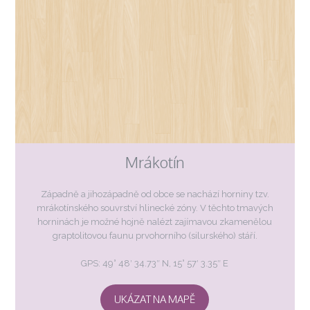
Mrákotín
Západně a jihozápadně od obce se nachází horniny tzv.
mrákotínského souvrství hlinecké zóny. V těchto tmavých
horninách je možné hojně nalézt zajímavou zkamenělou
graptolitovou faunu prvohorního (silurského) stáří.
GPS: 49° 48′ 34.73″ N, 15° 57′ 3.35″ E
UKÁZAT NA MAPĚ