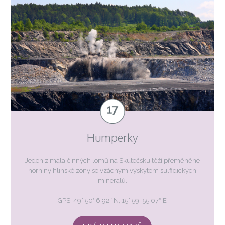
Humperky
Jeden z mála činných lomů na Skutečsku těží přeměněné
horniny hlinské zóny se vzácným výskytem sulfidických
minerálů.
GPS: 49° 50′ 6.92″ N, 15° 59′ 55.07″ E