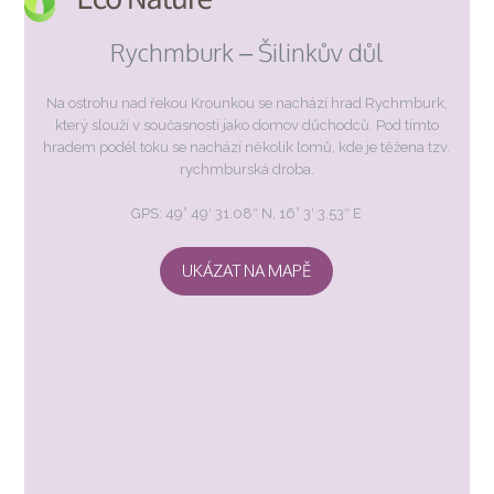
Rychmburk – Šilinkův důl
Na ostrohu nad řekou Krounkou se nachází hrad Rychmburk,
který slouží v současnosti jako domov důchodců. Pod tímto
hradem podél toku se nachází několik lomů, kde je těžena tzv.
rychmburská droba.
GPS: 49° 49′ 31.08″ N, 16° 3′ 3.53″ E
UKÁZAT NA MAPĚ