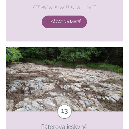
GPS: 49° 53′ 10.55″ N, 15° 39′ 22.19″ E
UKÁZAT NA MAPĚ
Páterova jeskyně