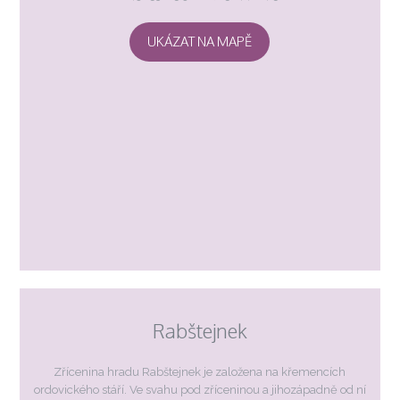
UKÁZAT NA MAPĚ
Rabštejnek
Zřícenina hradu Rabštejnek je založena na křemencích
ordovického stáří. Ve svahu pod zříceninou a jihozápadně od ní