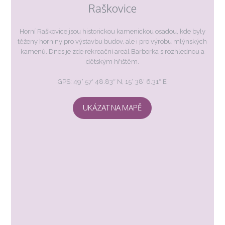
Raškovice
Horní Raškovice jsou historickou kamenickou osadou, kde byly
těženy horniny pro výstavbu budov, ale i pro výrobu mlýnských
kamenů. Dnes je zde rekreační areál Barborka s rozhlednou a
dětským hřištěm.
GPS: 49° 57′ 48.83″ N, 15° 38′ 6.31″ E
UKÁZAT NA MAPĚ