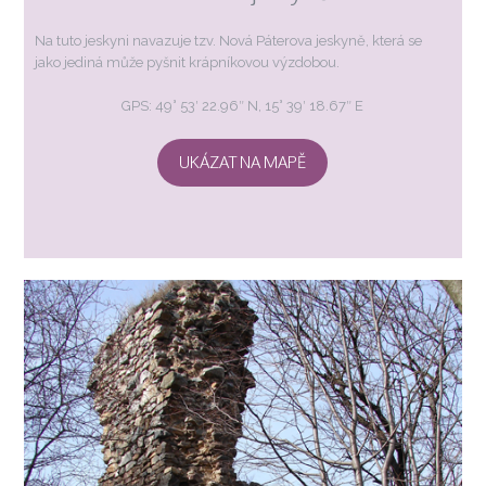
Na tuto jeskyni navazuje tzv. Nová Páterova jeskyně, která se
jako jediná může pyšnit krápníkovou výzdobou.
GPS: 49° 53′ 22.96″ N, 15° 39′ 18.67″ E
UKÁZAT NA MAPĚ