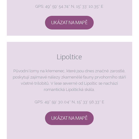
GPS: 49° 59′ 54.74″ N, 15° 33′ 10.35″ E
UKÁZAT NA MAPĚ
Lipoltice
Původní lomy na křemenec, které jsou dnes značně zarostlé,
poskytují zajímavé nálezy zkamenělé fauny prvohorního stáří
včetně trilobitů. V lese severně od Lipoltic se nachází
romantická Lipoltická skála.
GPS: 49° 59′ 30.04″ N, 15° 33′ 56.33″ E
UKÁZAT NA MAPĚ