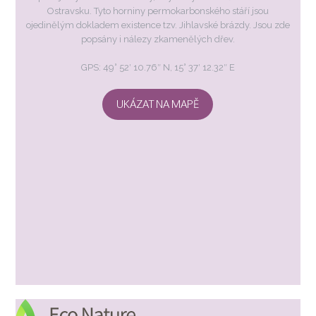
Ostravsku. Tyto horniny permokarbonského stáří jsou
ojedinělým dokladem existence tzv. Jihlavské brázdy. Jsou zde
popsány i nálezy zkamenělých dřev.
GPS: 49° 52′ 10.76″ N, 15° 37′ 12.32″ E
UKÁZAT NA MAPĚ