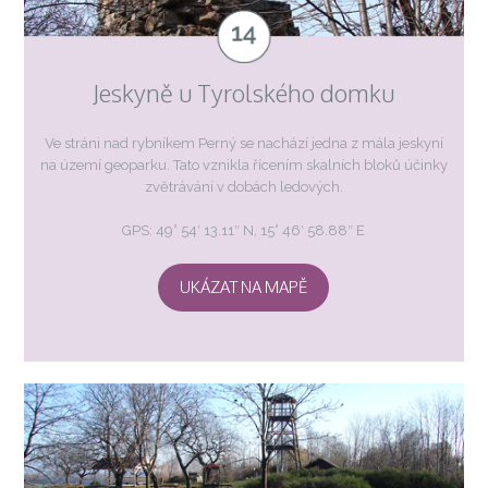
Jeskyně u Tyrolského domku
Ve stráni nad rybníkem Perný se nachází jedna z mála jeskyní
na území geoparku. Tato vznikla řícením skalních bloků účinky
zvětrávání v dobách ledových.
GPS: 49° 54′ 13.11″ N, 15° 46′ 58.88″ E
UKÁZAT NA MAPĚ