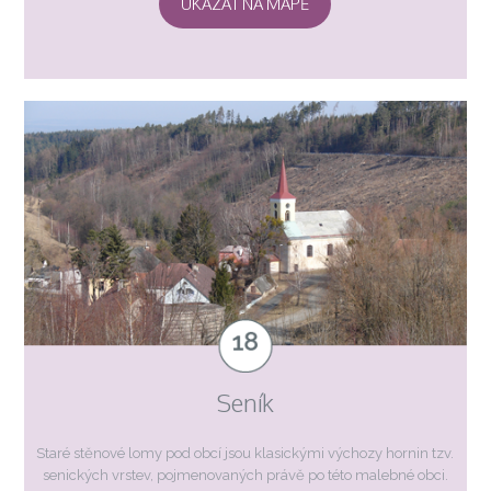
UKÁZAT NA MAPĚ
Seník
Staré stěnové lomy pod obcí jsou klasickými výchozy hornin tzv.
senických vrstev, pojmenovaných právě po této malebné obci.