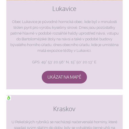
Lukavice
Obec Lukavice je původně hornická obec, kde byl v minulosti
těžen pyrit pro výrobu kyseliny sírové. Dnes jsou pozůstatky
patrné hlavně v podobě rozsáhlé haldy uprostřed návsi, vstupu
do Bartolomějské štoly na návsi a také v podobě budovy
bývalého horního úřadu, dnes obecního úřadu, kde je umístěna
malá expozice těžby v Lukavici.
GPS: 49° 53′ 20.56″ N, 15° 50′ 20.13″ E
UKÁZAT NA MAPĚ
Kraskov
U Pekelských rybníků se nacházejí načervenalé horniny, které
spadají svým stářím do doby, kdy se vytvářelo černé uhlí na