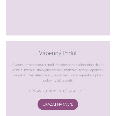
Vápenný Podol
Původní kamenickou historii této obce dnes připomíná skála u
kostela, která zůstala jako svědek intenzivní těžby vápence v
minulosti. Nedaleko skály se nachází stará vápenka z první
poloviny 20. století.
GPS: 49° 53′ 18.21″ N, 15° 39′ 46.36″ E
UKÁZAT NA MAPĚ