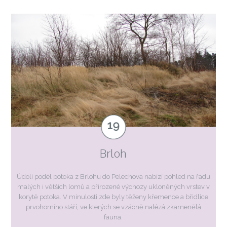
Brloh
Údolí podél potoka z Brlohu do Pelechova nabízí pohled na řadu
malých i větších lomů a přirozené výchozy ukloněných vrstev v
korytě potoka. V minulosti zde byly těženy křemence a břidlice
prvohorního stáří, ve kterých se vzácně nalézá zkamenělá
fauna.