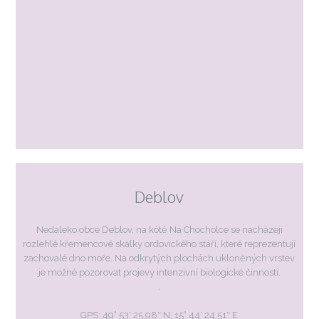
Deblov
Nedaleko obce Deblov, na kótě Na Chocholce se nacházejí
rozlehlé křemencové skalky ordovického stáří, které reprezentují
zachovalé dno moře. Na odkrytých plochách ukloněných vrstev
je možné pozorovat projevy intenzivní biologické činnosti.
.
GPS: 49° 53′ 25.98″ N, 15° 44′ 24.51″ E