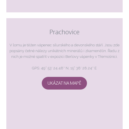
Prachovice
V lomu je těžen vápenec silurského a devonského stáří. Jsou zde
popsány četné nálezy unikátních minerálů i zkamenělin. Řadu z
nich je možné spatřit v expozici Berlovy vápenky v Třemošnici.
GPS: 49° 53′ 24.48″ N, 15° 38′ 28.24″ E
UKÁZAT NA MAPĚ