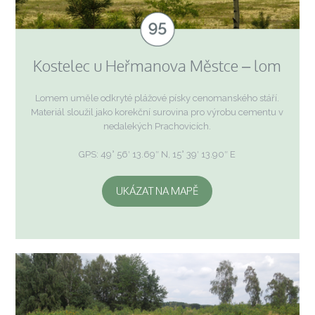
Kostelec u Heřmanova Městce – lom
Lomem uměle odkryté plážové písky cenomanského stáří.
Materiál sloužil jako korekční surovina pro výrobu cementu v
nedalekých Prachovicích.
GPS: 49° 56′ 13.69″ N, 15° 39′ 13.90″ E
UKÁZAT NA MAPĚ