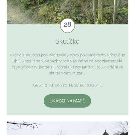
Skutíčko
V lesích nad obcí jsou zachovány stopy pokusné těžby křídového
uhlí. Dnes již zaniklé šachty odhalily četné nálezy zkamenělé
pryskyřice, tzv. jantaru. Drobné ukázky jantaru jsou k vidění ve
skutečském muzeu.
GPS: 49° 51′ 16.221″ N, 15° 58′ 6.528″ E
UKÁZAT NA MAPĚ