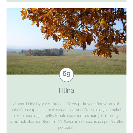
Hlína
U obce Hlína byly v minulosti těženy pískovce křídového stáří
bohaté na vápník a z nich se pálilo vápno. Dnes se dají na polích
okolo obce najít zbytky tohoto sedimentu s hojnými úlomky
schránek zkamenělých mlžů. Severně od obce jsou i pozůstatky
po těžbě.