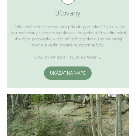
Bítovany
U fotbalového hřiště se nachází přírodní památka V Syslích, kde
jsou zachovány slepence a pískovce křídového stáří s viditelnými
uhelnými proplástky. V podloží těchto pískovců se nacházejí
zvětralé kaolinizované hrubozrnné žuly.
GPS: 49° 53′ 26.94″ N, 15° 51′ 55.52″ E
UKÁZAT NA MAPĚ