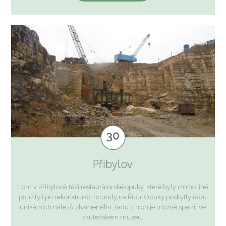
Přibylov
Lom v Přibylově těží restaurátorské opuky, které byly mimo jiné
použity i při rekonstrukci rotundy na Řípu. Opuky poskytly řadu
unikátních nálezů zkamenělin, řadu z nich je možné spatřit ve
skutečském muzeu.