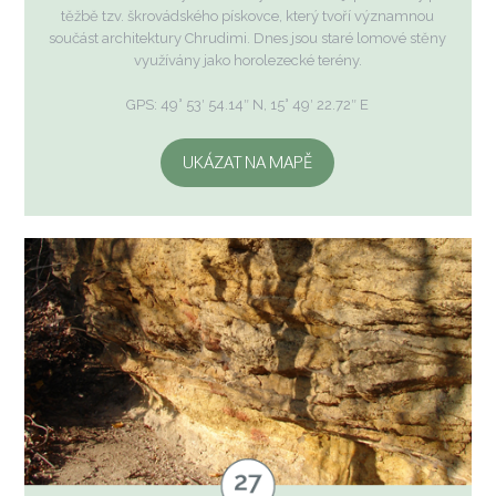
těžbě tzv. škrovádského pískovce, který tvoří významnou
součást architektury Chrudimi. Dnes jsou staré lomové stěny
využívány jako horolezecké terény.
GPS: 49° 53′ 54.14″ N, 15° 49′ 22.72″ E
UKÁZAT NA MAPĚ