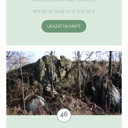
GPS: 49° 50′ 35.89″ N, 16° 5′ 57.03″ E
UKÁZAT NA MAPĚ