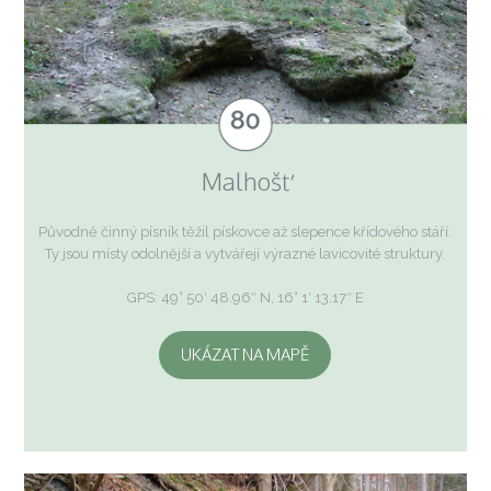
Malhošť
Původně činný písník těžil pískovce až slepence křídového stáří.
Ty jsou místy odolnější a vytvářejí výrazné lavicovité struktury.
GPS: 49° 50′ 48.96″ N, 16° 1′ 13.17″ E
UKÁZAT NA MAPĚ