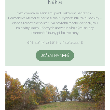
Nákle
Mezi dvěma železnicemi před vlakovým nádražím v
Heřmanově Městci se nachází skalní výchoz intruzivní horniny –
diabasu ordovického stáří. Na povrchu tohoto výchozu jsou
nalézány kapsy křídových usazenin s hojnými nálezy
zkamenělé fauny příbojové zóny.
GPS: 49° 57′ 19.86″ N, 15° 40′ 29.44″ E
UKÁZAT NA MAPĚ