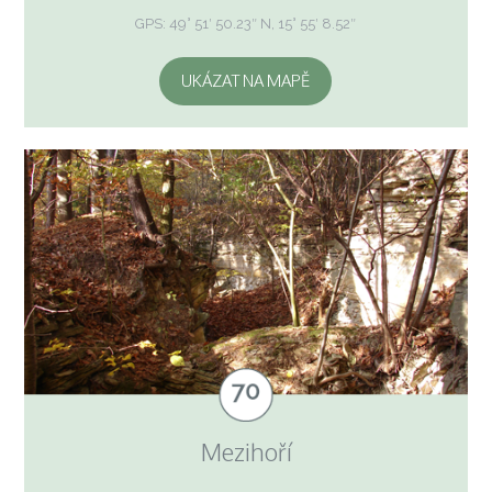
GPS: 49° 51′ 50.23″ N, 15° 55′ 8.52″
UKÁZAT NA MAPĚ
Mezihoří