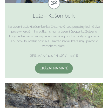
Luže – Košumberk
Na území Luže (Košumberk a Chlumek) jsou popsány jediné dva
projevy terciérního vulkanismu na území Geoparku Železné
hory. Jedná se o dva vypreparované sopouchy místy s typickou
sloupcovitou odlučností a s uzavřeninami, které mají původ v
zemském plášti.
GPS: 49° 53′ 1.97″ N, 16° 2′ 3.99″ E
UKÁZAT NA MAPĚ