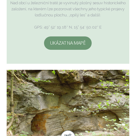
Nad obcí u železniční tratě je vyvinutý plošný sesuv historického
založení, na kterém lze pozorovat všechny jeho typické projevy
(odlučnou plochu, „opilý les“ a další).
GPS: 49° 52′ 19.18″ N, 15° 54′ 50.02″ E
UKÁZAT NA MAPĚ