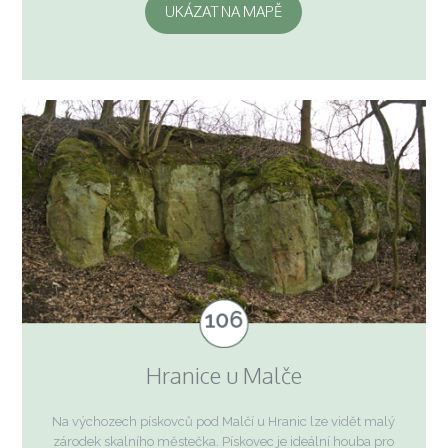
UKÁZAT NA MAPĚ
Hranice u Malče
Na výchozech pískovců pod Malčí u Hranic lze vidět malý
zárodek skalního městečka. Pískovec je ideální houba pro