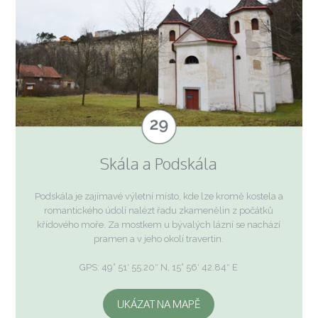
Skála a Podskála
Podskála je zajímavé výletní místo, kde lze kromě kostela a
romantického údolí nalézt řadu zkamenělin z počátků
křídového moře. Za mostkem u bývalých lázní se nachází
pramen a v jeho okolí travertin.
GPS: 49° 51′ 55.20″ N, 15° 56′ 42.84″ E
UKÁZAT NA MAPĚ