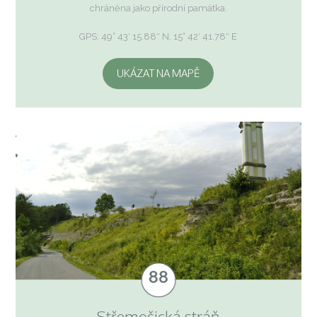
chráněna jako přírodní památka.
GPS: 49° 43′ 15.88″ N, 15° 42′ 41.78″ E
UKÁZAT NA MAPĚ
Střemošická stráň