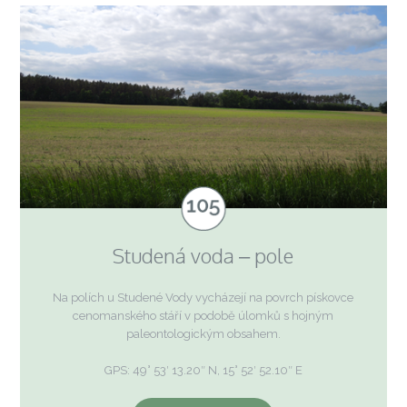
Studená voda – pole
Na polích u Studené Vody vycházejí na povrch pískovce
cenomanského stáří v podobě úlomků s hojným
paleontologickým obsahem.
GPS: 49° 53′ 13.20″ N, 15° 52′ 52.10″ E