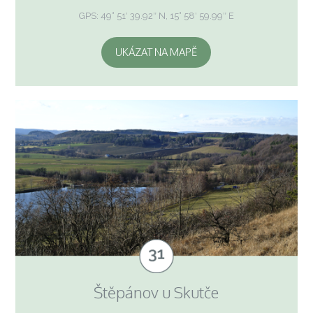
GPS: 49° 51′ 39.92″ N, 15° 58′ 59.99″ E
UKÁZAT NA MAPĚ
Štěpánov u Skutče