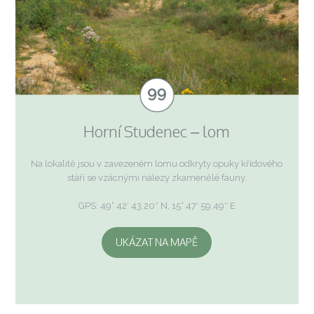
Horní Studenec – lom
Na lokalitě jsou v zavezeném lomu odkryty opuky křídového
stáří se vzácnými nálezy zkamenělé fauny.
GPS: 49° 42′ 43.20″ N, 15° 47′ 59.49″ E
UKÁZAT NA MAPĚ