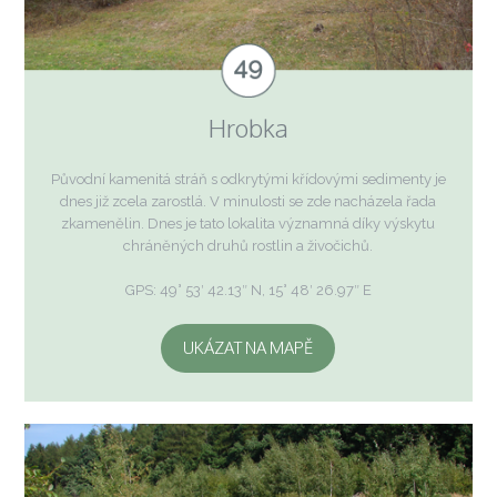
Hrobka
Původní kamenitá stráň s odkrytými křídovými sedimenty je
dnes již zcela zarostlá. V minulosti se zde nacházela řada
zkamenělin. Dnes je tato lokalita významná díky výskytu
chráněných druhů rostlin a živočichů.
GPS: 49° 53′ 42.13″ N, 15° 48′ 26.97″ E
UKÁZAT NA MAPĚ