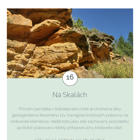
Na Skalách
Přírodní památka v Rabštejnské Lhotě je chráněna díky
geologickému fenoménu tzv. transgresi křídových pískovců na
ordovické křemence. Vedle toho jsou zde zachovány pozůstatky
po těžbě pískovce a relikty příbojové zóny křídového stáří.