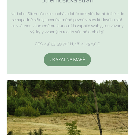
Nad obcí Střemošice se nachází dobře odkryté skalní defilé, kde
se nápadně střídají pevné a méně pevné vrstvy křídového stáří
se vzácnou zkamenělou faunou. Na vápnité svahy jsou vázány
výskyty vzácných rostlin včetně orchidejí.
GPS: 49° 53′ 39.70″ N, 16° 4′ 25.19″ E
UKÁZAT NA MAPĚ