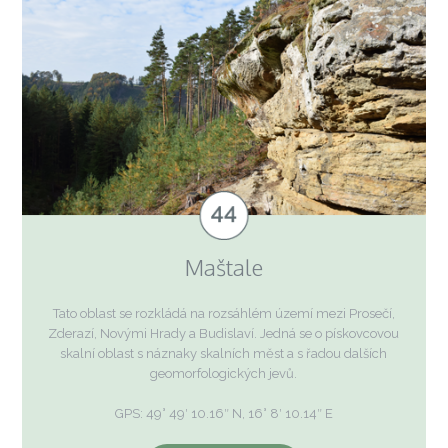
Maštale
Tato oblast se rozkládá na rozsáhlém území mezi Prosečí,
Zderazí, Novými Hrady a Budislaví. Jedná se o pískovcovou
skalní oblast s náznaky skalních měst a s řadou dalších
geomorfologických jevů.
GPS: 49° 49′ 10.16″ N, 16° 8′ 10.14″ E