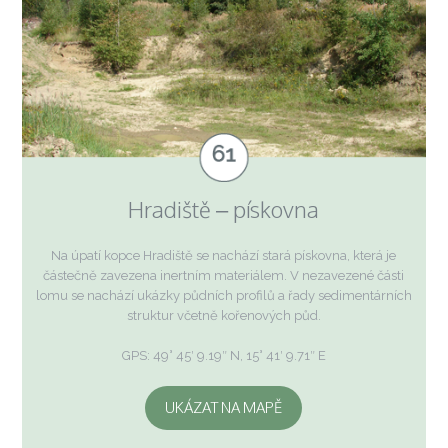
Hradiště – pískovna
Na úpatí kopce Hradiště se nachází stará pískovna, která je
částečně zavezena inertním materiálem. V nezavezené části
lomu se nachází ukázky půdních profilů a řady sedimentárních
struktur včetně kořenových půd.
GPS: 49° 45′ 9.19″ N, 15° 41′ 9.71″ E
UKÁZAT NA MAPĚ