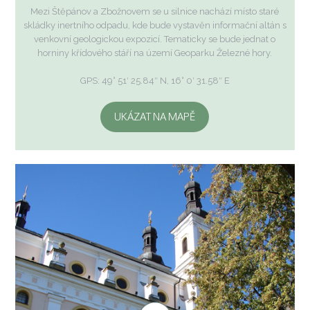
Mezi Štěpánov a Zbožnovem se u silnice nachází místo staré
skládky inertního odpadu, kde bude vystavěn informační altán s
venkovní geologickou expozicí. Tematicky se bude jednat o
horniny křídového stáří na území Geoparku Železné hory.
GPS: 49° 51′ 25.84″ N, 16° 0′ 31.58″ E
UKÁZAT NA MAPĚ