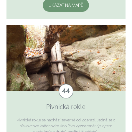
UKÁZAT NA MAPĚ
Pivnická rokle
Pivnická rokle se nachází severně od Zderazi. Jedná se o
pískovcové kaňonovité údolíčko významné výskytem
chráněných druhů rostlin i živočichů.