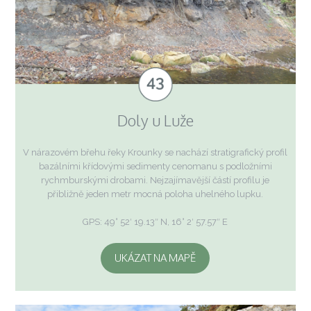
Doly u Luže
V nárazovém břehu řeky Krounky se nachází stratigrafický profil
bazálními křídovými sedimenty cenomanu s podložními
rychmburskými drobami. Nejzajímavější částí profilu je
přibližně jeden metr mocná poloha uhelného lupku.
GPS: 49° 52′ 19.13″ N, 16° 2′ 57.57″ E
UKÁZAT NA MAPĚ