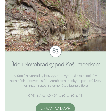
Údolí Novohradky pod Košumberkem
V údolí Novohradky jsou vyvinuta výrazná skalní defilé v
horninách křídového stáří. Kromě romantických pohledů lze v
horninách nalézt i zkamenělou faunu a flóru.
GPS: 49° 52′ 56.48″ N, 16° 1′ 46.31″ E
UKÁZAT NA MAPĚ