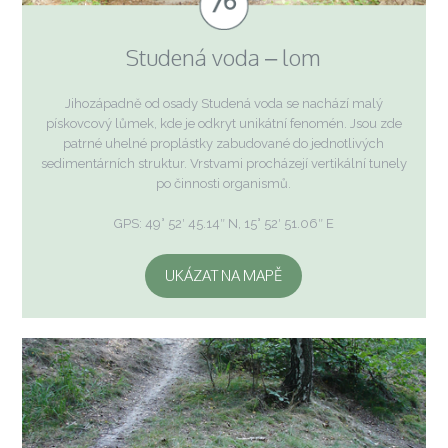
Studená voda – lom
Jihozápadně od osady Studená voda se nachází malý
pískovcový lůmek, kde je odkryt unikátní fenomén. Jsou zde
patrné uhelné proplástky zabudované do jednotlivých
sedimentárních struktur. Vrstvami procházejí vertikální tunely
po činnosti organismů.
GPS: 49° 52′ 45.14″ N, 15° 52′ 51.06″ E
UKÁZAT NA MAPĚ