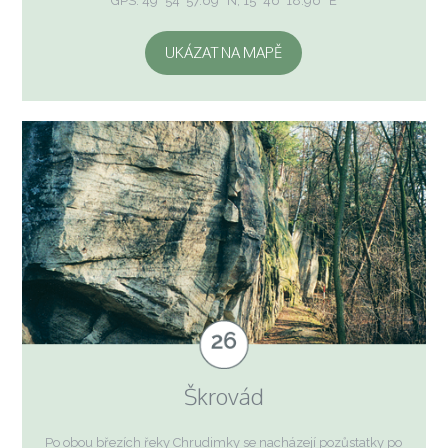
GPS: 49° 54′ 57.69″ N, 15° 46′ 18.96″ E
UKÁZAT NA MAPĚ
Škrovád
Po obou březích řeky Chrudimky se nacházejí pozůstatky po