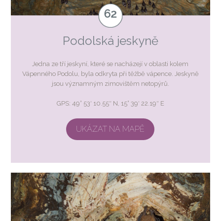
Podolská jeskyně
Jedna ze tří jeskyní, které se nacházejí v oblasti kolem
Vápenného Podolu, byla odkryta při těžbě vápence. Jeskyně
jsou významným zimovištěm netopýrů.
GPS: 49° 53′ 10.55″ N, 15° 39′ 22.19″ E
UKÁZAT NA MAPĚ