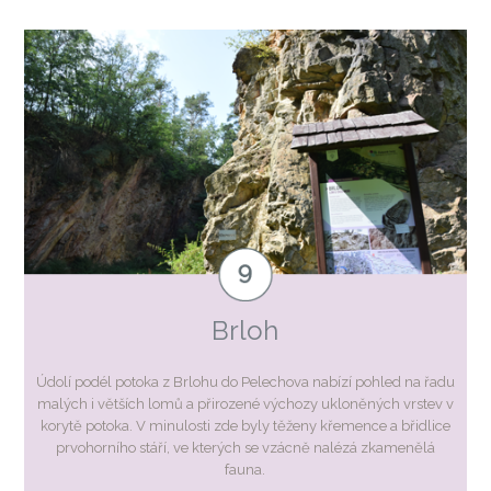
Brloh
Údolí podél potoka z Brlohu do Pelechova nabízí pohled na řadu
malých i větších lomů a přirozené výchozy ukloněných vrstev v
korytě potoka. V minulosti zde byly těženy křemence a břidlice
prvohorního stáří, ve kterých se vzácně nalézá zkamenělá
fauna.