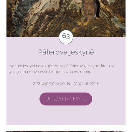
Páterova jeskyně
Na tuto jeskyni navazuje tzv. Nová Páterova jeskyně, která se
jako jediná může pyšnit krápníkovou výzdobou.
GPS: 49° 53′ 22.96″ N, 15° 39′ 18.67″ E
UKÁZAT NA MAPĚ