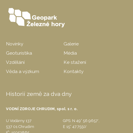
Novinky
Galerie
Geoturistika
Média
Vzdělání
Ke stažení
Věda a výzkum
Kontakty
Historií země za dva dny
VODNÍ ZDROJE CHRUDIM, spol. s r. o.
U Vodárny 137
GPS: N 49° 56.9657′,
537 01 Chrudim
E 15° 47.7550′
IČ: 15053865