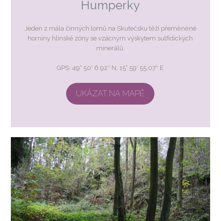
Humperky
Jeden z mála činných lomů na Skutečsku těží přeměněné
horniny hlinské zóny se vzácným výskytem sulfidických
minerálů.
GPS: 49° 50′ 6.92″ N, 15° 59′ 55.07″ E
UKÁZAT NA MAPĚ