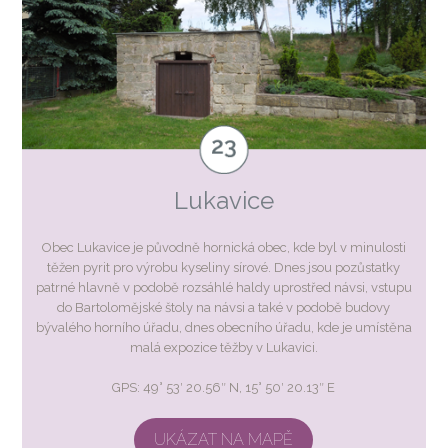
Lukavice
Obec Lukavice je původně hornická obec, kde byl v minulosti
těžen pyrit pro výrobu kyseliny sírové. Dnes jsou pozůstatky
patrné hlavně v podobě rozsáhlé haldy uprostřed návsi, vstupu
do Bartolomějské štoly na návsi a také v podobě budovy
bývalého horního úřadu, dnes obecního úřadu, kde je umístěna
malá expozice těžby v Lukavici.
GPS: 49° 53′ 20.56″ N, 15° 50′ 20.13″ E
UKÁZAT NA MAPĚ