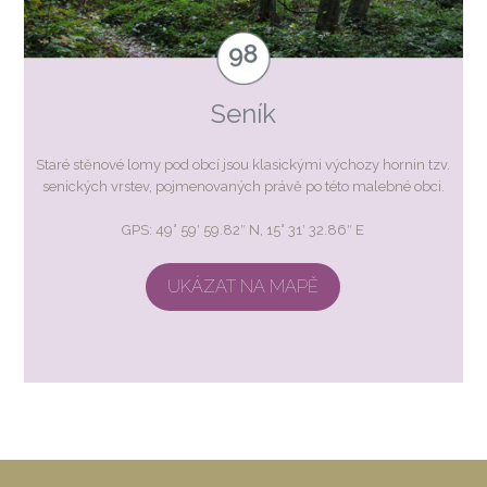
Seník
Staré stěnové lomy pod obcí jsou klasickými výchozy hornin tzv.
senických vrstev, pojmenovaných právě po této malebné obci.
GPS: 49° 59′ 59.82″ N, 15° 31′ 32.86″ E
UKÁZAT NA MAPĚ