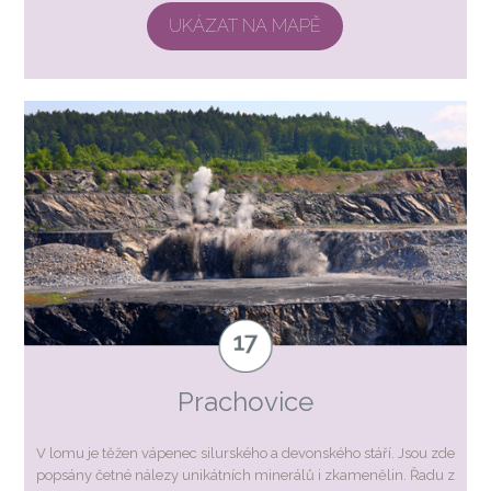
UKÁZAT NA MAPĚ
Prachovice
V lomu je těžen vápenec silurského a devonského stáří. Jsou zde
popsány četné nálezy unikátních minerálů i zkamenělin. Řadu z