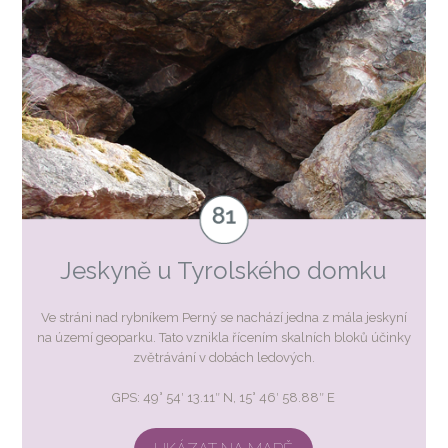
Jeskyně u Tyrolského domku
Ve stráni nad rybníkem Perný se nachází jedna z mála jeskyní
na území geoparku. Tato vznikla řícením skalních bloků účinky
zvětrávání v dobách ledových.
GPS: 49° 54′ 13.11″ N, 15° 46′ 58.88″ E