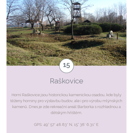
Raškovice
Horní Raškovice jsou historickou kamenickou osadou, kde byly
těženy horniny pro výstavbu budov, ale i pro výrobu mlýnských
kamenů. Dnes je zde rekreační areál Barborka s rozhlednou a
dětským hřištěm.
GPS: 49° 57′ 48.83″ N, 15° 38′ 6.31″ E