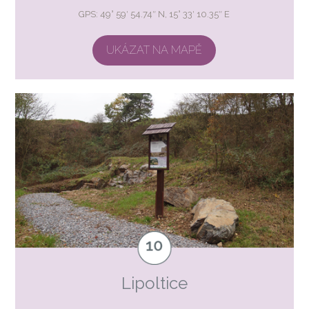
GPS: 49° 59′ 54.74″ N, 15° 33′ 10.35″ E
UKÁZAT NA MAPĚ
Lipoltice