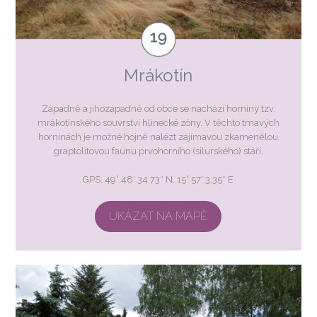
Mrákotín
Západně a jihozápadně od obce se nachází horniny tzv.
mrákotínského souvrství hlinecké zóny. V těchto tmavých
horninách je možné hojně nalézt zajímavou zkamenělou
graptolitovou faunu prvohorního (silurského) stáří.
GPS: 49° 48′ 34.73″ N, 15° 57′ 3.35″ E
UKÁZAT NA MAPĚ