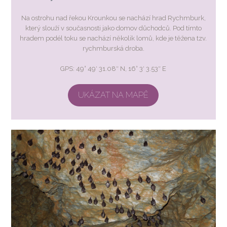
Na ostrohu nad řekou Krounkou se nachází hrad Rychmburk,
který slouží v současnosti jako domov důchodců. Pod tímto
hradem podél toku se nachází několik lomů, kde je těžena tzv.
rychmburská droba.
GPS: 49° 49′ 31.08″ N, 16° 3′ 3.53″ E
UKÁZAT NA MAPĚ