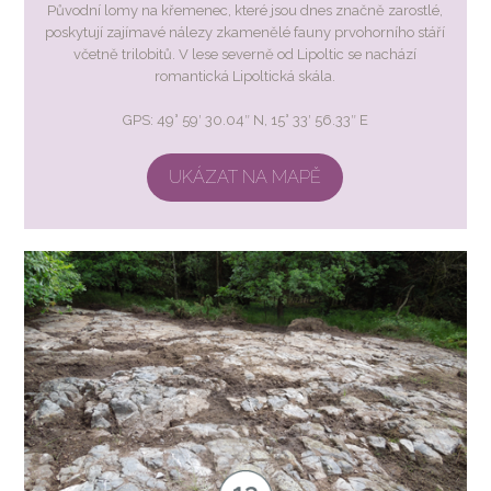
Původní lomy na křemenec, které jsou dnes značně zarostlé,
poskytují zajímavé nálezy zkamenělé fauny prvohorního stáří
včetně trilobitů. V lese severně od Lipoltic se nachází
romantická Lipoltická skála.
GPS: 49° 59′ 30.04″ N, 15° 33′ 56.33″ E
UKÁZAT NA MAPĚ