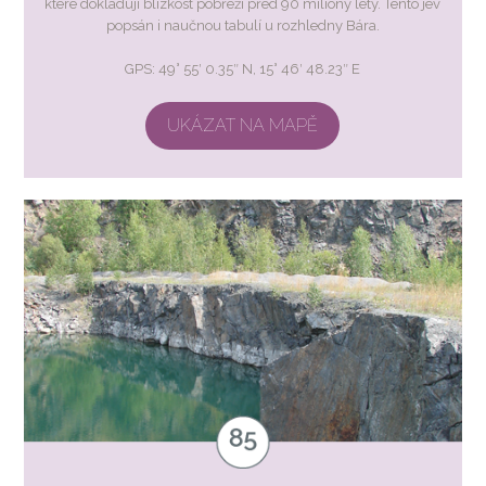
které dokladují blízkost pobřeží před 90 milióny lety. Tento jev
popsán i naučnou tabulí u rozhledny Bára.
GPS: 49° 55′ 0.35″ N, 15° 46′ 48.23″ E
UKÁZAT NA MAPĚ