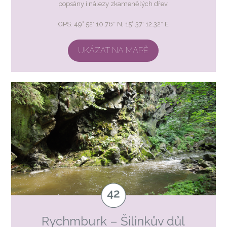
popsány i nálezy zkamenělých dřev.
GPS: 49° 52′ 10.76″ N, 15° 37′ 12.32″ E
UKÁZAT NA MAPĚ
Rychmburk – Šilinkův důl