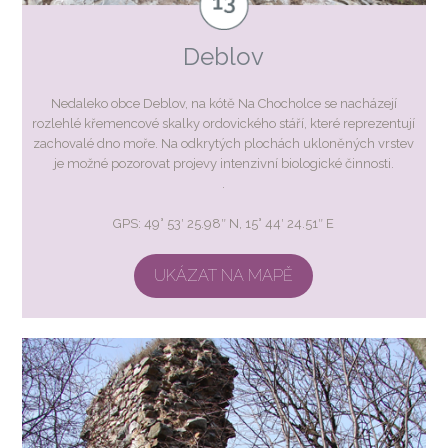
Deblov
Nedaleko obce Deblov, na kótě Na Chocholce se nacházejí
rozlehlé křemencové skalky ordovického stáří, které reprezentují
zachovalé dno moře. Na odkrytých plochách ukloněných vrstev
je možné pozorovat projevy intenzivní biologické činnosti.
.
GPS: 49° 53′ 25.98″ N, 15° 44′ 24.51″ E
UKÁZAT NA MAPĚ