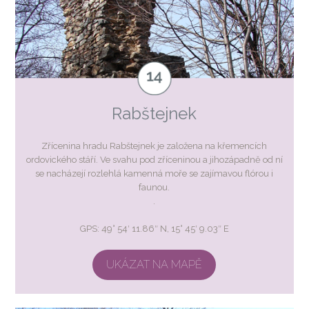
Rabštejnek
Zřícenina hradu Rabštejnek je založena na křemencích
ordovického stáří. Ve svahu pod zříceninou a jihozápadně od ní
se nacházejí rozlehlá kamenná moře se zajímavou flórou i
faunou.
.
GPS: 49° 54′ 11.86″ N, 15° 45′ 9.03″ E
UKÁZAT NA MAPĚ