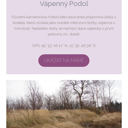
Vápenný Podol
Původní kamenickou historii této obce dnes připomíná skála u
kostela, která zůstala jako svědek intenzivní těžby vápence v
minulosti. Nedaleko skály se nachází stará vápenka z první
poloviny 20. století.
GPS: 49° 53′ 18.21″ N, 15° 39′ 46.36″ E
UKÁZAT NA MAPĚ