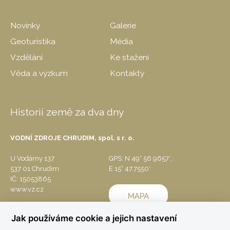
Novinky
Galerie
Geoturistika
Média
Vzdělání
Ke stažení
Věda a výzkum
Kontakty
Historií země za dva dny
VODNÍ ZDROJE CHRUDIM, spol. s r. o.
U Vodárny 137
GPS: N 49° 56.9657′,
537 01 Chrudim
E 15° 47.7550′
IČ: 15053865
www.vz.cz
Jak používáme cookie a jejich nastavení