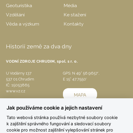
Geoturistika
Média
Vzdělání
Ke stažení
Věda a výzkum
Kontakty
Historií země za dva dny
VODNÍ ZDROJE CHRUDIM, spol. s r. o.
U Vodárny 137
GPS: N 49° 56.9657′,
537 01 Chrudim
E 15° 47.7550′
IČ: 15053865
www.vz.cz
Jak používáme cookie a jejich nastavení
Tato webová stránka používá nezbytné soubory cookie
k zajištění správného fungování a sledovací soubory
cookie pro možnost zajištění vylepšování stránek pro