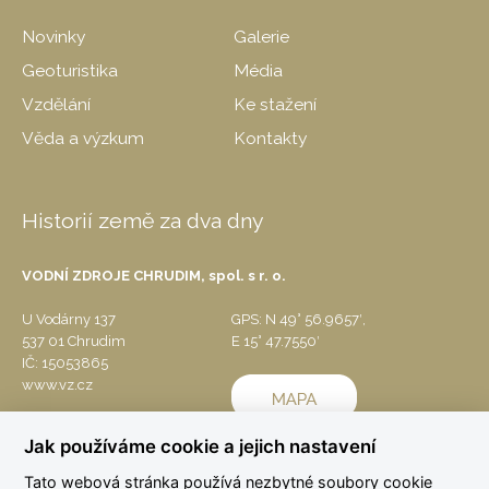
Novinky
Galerie
Geoturistika
Média
Vzdělání
Ke stažení
Věda a výzkum
Kontakty
Historií země za dva dny
VODNÍ ZDROJE CHRUDIM, spol. s r. o.
U Vodárny 137
GPS: N 49° 56.9657′,
537 01 Chrudim
E 15° 47.7550′
IČ: 15053865
www.vz.cz
Jak používáme cookie a jejich nastavení
Tato webová stránka používá nezbytné soubory cookie