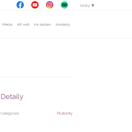
česky
english
Média
AR svět
Ke stažení
Kontakty
Detaily
Categories:
Plutonity