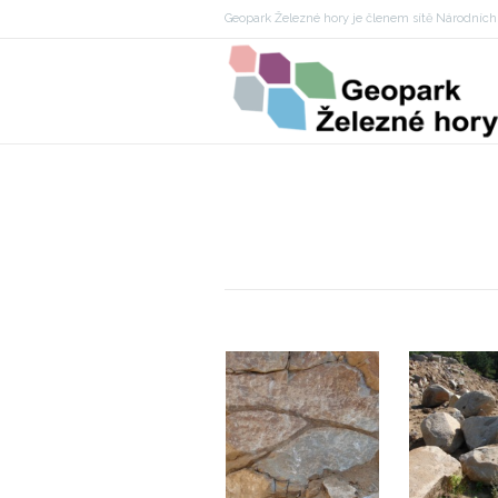
Geopark Železné hory je členem sítě Národníc