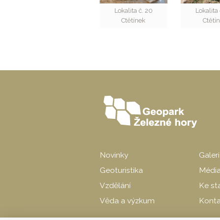
Lokalita č. 20
Lokalita
Ctětínek
Ctětí
Novinky
Galer
Geoturistika
Médi
Vzdělání
Ke st
Věda a výzkum
Konta