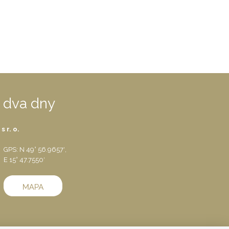
a dva dny
 r. o.
GPS: N 49° 56.9657′,
E 15° 47.7550′