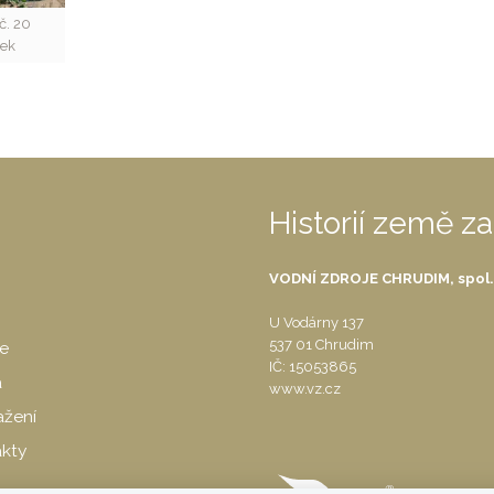
 č. 20
nek
Historií země z
VODNÍ ZDROJE CHRUDIM, spol. s
U Vodárny 137
537 01 Chrudim
ie
IČ: 15053865
a
www.vz.cz
ažení
kty