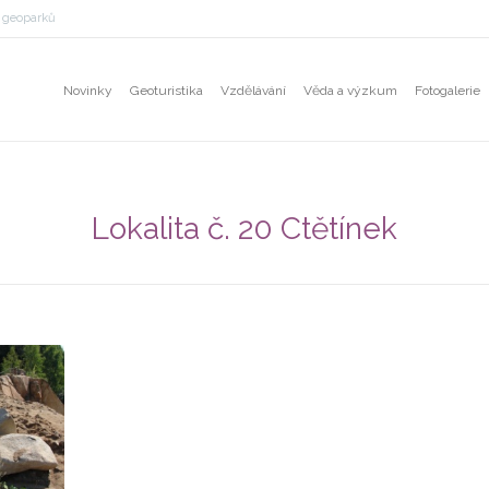
h geoparků
Novinky
Geoturistika
Vzdělávání
Věda a výzkum
Fotogalerie
Lokalita č. 20 Ctětínek